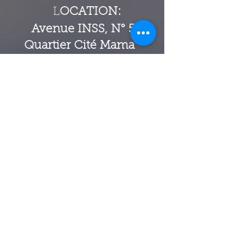
L
OCATION:
Avenue INSS, N° 511
Quartier Cité Mama
Mobutu
Commune de Mont
Ngafula/KINSHASA
RDC
STAY CONNECTED