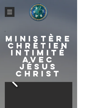
Ministère
Chrétien
Intimité
avec
JÉSUS
CHRIST